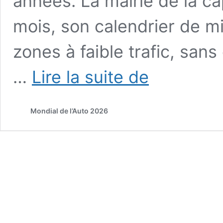
années. La mairie de la ca
mois, son calendrier de m
zones à faible trafic, san
Chance
…
Lire la suite de
!
Pas
de
Mondial de l’Auto 2026
vignette
Crit’Air
pour
les
voitures
de
collection