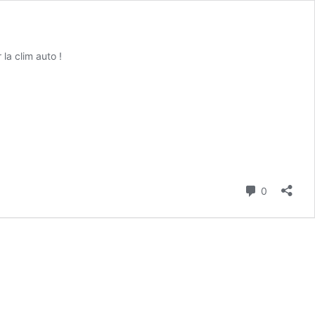
 la clim auto !
Commenta
0